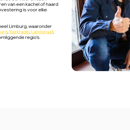
en van een kachel of haard
vestering is voor elke
n heel Limburg, waaronder
burg
,
Kerkrade
,
Landgraaf
,
omliggende regio's.