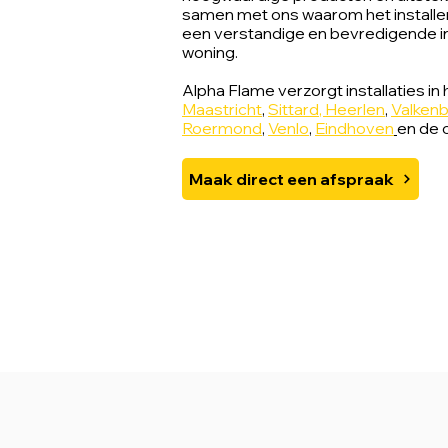
samen met ons waarom het installer
een verstandige en bevredigende in
woning.
Alpha Flame verzorgt installaties i
Maastricht
,
Sittard
,
Heerlen
,
Valken
Roermond
,
Venlo
,
Eindhoven
en de 
Maak direct een afspraak