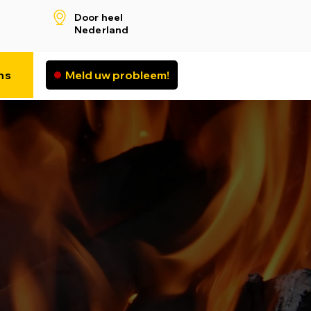
Door heel
Nederland
ns
Meld uw probleem!