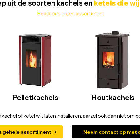
p uit de soorten
kachels
en
ketels die wij
Bekijk ons eigen assortiment
​Pelletkachels
Houtkachels
 kachel of ketel wilt laten installeren, aarzel ook dan niet om
c
t gehele assortiment
Neem contact op met 