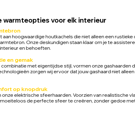
de warmteopties voor elk interieur
rmtebron
it aan hoogwaardige houtkachels die niet alleen een rustie
armtebron. Onze deskundigen staan klaar om je te assisteren 
 interieur en behoeften.
tie en gemak
combinatie met eigentijdse stijl, vormen onze gashaarden d
chnologieën zorgen wij ervoor dat jouw gashaard niet allee
mfort op knopdruk
onze elektrische sfeerhaarden. Voorzien van realistische vl
om moeiteloos de perfecte sfeer te creëren, zonder gedoe me