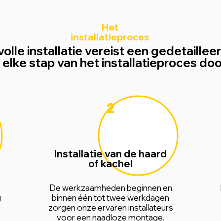
Het
installatieproces
olle installatie vereist een gedetaille
elke stap van het installatieproces d
2
Installatie van de haard
of kachel
De werkzaamheden beginnen en
g
binnen één tot twee werkdagen
zorgen onze ervaren installateurs
voor een naadloze montage.