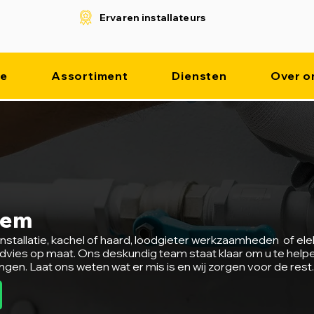
Ervaren installateurs
e
Assortiment
Diensten
Over o
eem
stallatie, kachel of haard, loodgieter werkzaamheden of ele
d advies op maat. Ons deskundig team staat klaar om u te help
ngen. Laat ons weten wat er mis is en wij zorgen voor de rest.