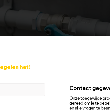
regelen het!
Contact gegev
Onze toegewijde groe
gereed om je te begel
en al je vragen te be