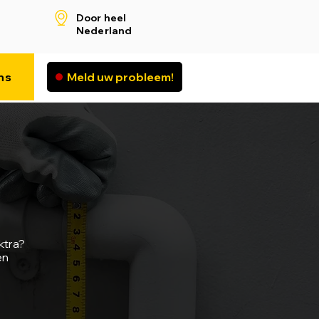
Door heel
Nederland
ns
Meld uw probleem!
ktra?
en