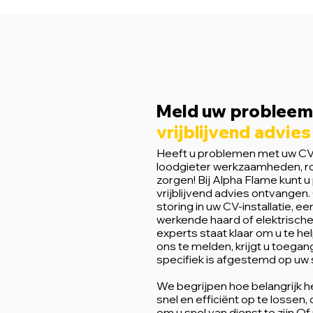
Meld uw probleem
vrijblijvend advies
Heeft u problemen met uw CV-in
loodgieter werkzaamheden, ro
zorgen! Bij Alpha Flame kunt
vrijblijvend advies ontvangen
storing in uw CV-installatie, ee
werkende haard of elektrisch
experts staat klaar om u te he
ons te melden, krijgt u toegan
specifiek is afgestemd op uw s
We begrijpen hoe belangrijk 
snel en efficiënt op te lossen
om u snel van dienst te zijn.Of