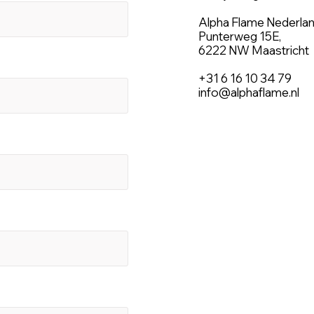
Alpha Flame Nederla
Punterweg 15E,
6222 NW Maastricht
+31 6 16 10 34 79
info@alphaflame.nl