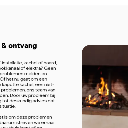
 & ontvang
stallatie, kachel of haard,
okkanaal of elektra? Geen
 u problemen melden en
. Of het nu gaat om een
n kapotte kachel, een niet-
e problemen, ons team van
lpen. Door uw probleem bij
g tot deskundig advies dat
ituatie.
het is om deze problemen
, daarom streven we ernaar
 u nu thuis bent of op