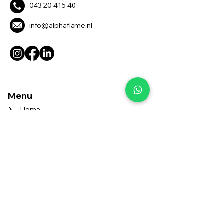
043 20 41
5 40
info@alphaflame.nl
Menu
Home
Installatie van kachels en rookkanalen
CV-installatie (hout- en pelletkachel)
Schoonmaak en Onderhoud
Over ons
Contact
Meld uw probleem
Meer
Algemene voorwaarden
Blog