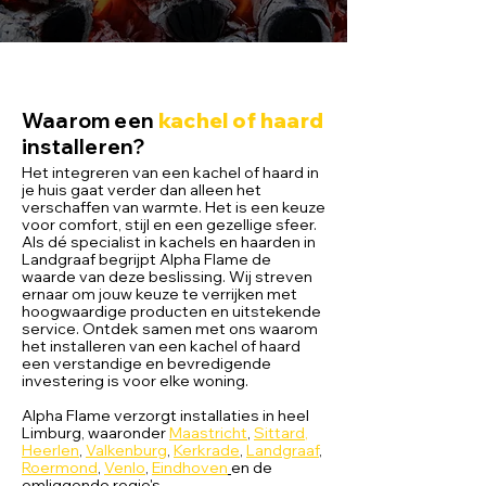
Waarom een
kachel of haard
installeren?
Het integreren van een kachel of haard in
je huis gaat verder dan alleen het
verschaffen van warmte. Het is een keuze
voor comfort, stijl en een gezellige sfeer.
Als dé specialist in kachels en haarden in
Landgraaf begrijpt Alpha Flame de
waarde van deze beslissing. Wij streven
ernaar om jouw keuze te verrijken met
hoogwaardige producten en uitstekende
service. Ontdek samen met ons waarom
het installeren van een kachel of haard
een verstandige en bevredigende
investering is voor elke woning.
Alpha Flame verzorgt installaties in heel
Limburg, waaronder
Maastricht
,
Sittard
,
Heerlen
,
Valkenburg
,
Kerkrade
,
Landgraaf
,
Roermond
,
Venlo
,
Eindhoven
en de
omliggende regio's.