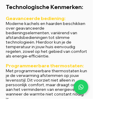
Technologische Kenmerken:
Geavanceerde bediening:
Moderne kachels en haarden beschikken
over geavanceerde
bedieningselementen, variërend van
afstandsbedieningen tot slimme
technologieën. Hierdoor kun je de
temperatuur in jouw huis eenvoudig
regelen, zowel op het gebied van comfort
als energie-efficiëntie.
Programmeerbare thermostaten:
Met programmeerbare thermostaten kun
je de verwarming afstemmen op jouw
levensstijl. Dit voorziet niet alleen in
persoonlijk comfort, maar draagt ook bij
aan het verminderen van energieverbruik
wanneer de warmte niet constant nodig
is.
Investeer in de toekoms
t van jouw huis
met een kachel of haard van Alpha Flame,
waar energie-efficiëntie,
kostenbesparingen, esthetiek en
geavanceerde technologieën