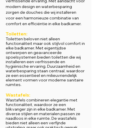
verfrissende ervaring. Met aandacht voor
modern design en waterbesparing
zorgen de douches die wij installeren
voor een harmonieuze combinatie van
comfort en efficiëntie in elke badkamer.
Toiletten:
Toiletten beloven niet alleen
functionaliteit maar ook stijlvol comfort in
elke badkamer. Met eigentijdse
ontwerpen en geavanceerde
spoelsystemen bieden toiletten die wij
installeren een verfrissende en
hygiënische ervaring. Duurzaamheid en
waterbesparing staan centraal, waardoor
ze een essentieel en milieuvriendelijk
element vormen voor moderne sanitaire
ruimtes.
Wastafels:
Wastafels combineren elegantie met
functionaliteit, waardoor ze een
blikvanger zijn in elke badkamer. Met
diverse stijlen en materialen passen ze
naadloos in elke ruimte. De wastafels
bieden niet alleen een verfijnde
uitstraling, maar ook praktisch gemak