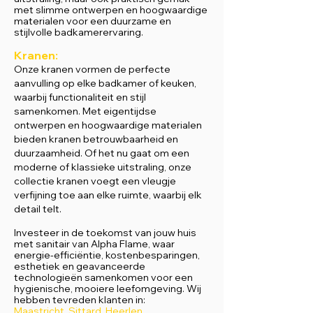
met slimme ontwerpen en hoogwaardige
materialen voor een duurzame en
stijlvolle badkamerervaring.
Kranen:
Onze kranen vormen de perfecte
aanvulling op elke badkamer of keuken,
waarbij functionaliteit en stijl
samenkomen. Met eigentijdse
ontwerpen en hoogwaardige materialen
bieden kranen betrouwbaarheid en
duurzaamheid. Of het nu gaat om een
moderne of klassieke uitstraling, onze
collectie kranen voegt een vleugje
verfijning toe aan elke ruimte, waarbij elk
detail telt.
Investeer in de toekomst van jouw huis
met sanitair van Alpha Flame, waar
energie-efficiëntie, kostenbesparingen,
esthetiek en geavanceerde
technologieën samenkomen voor een
hygienische, mooi
ere leefomgeving.
Wij
hebben tevreden klanten in:
Maast
richt
,
Sittard
,
Heerlen
,