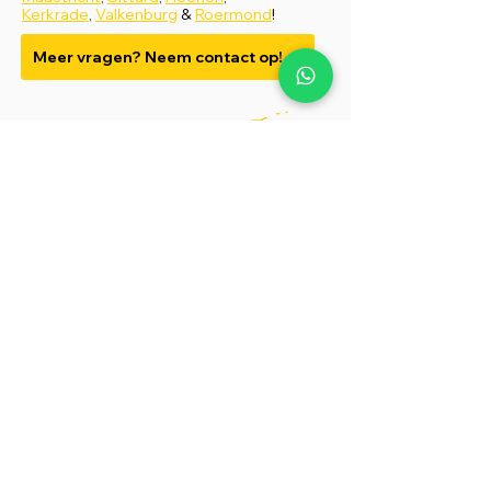
Kerkrade
,
Valkenburg
&
Roermond
!
Meer vragen? Neem contact op!