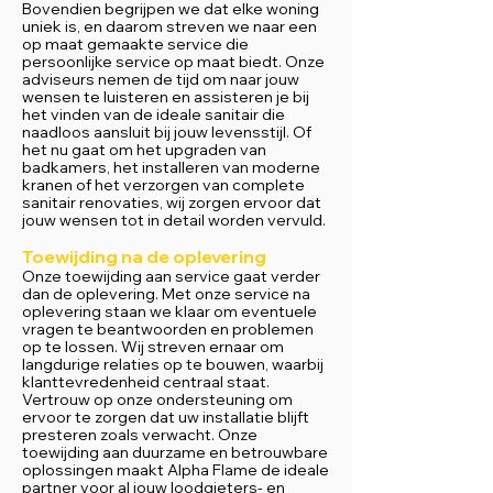
Bovendien begrijpen we dat elke woning
uniek is, en daarom streven we naar een
op maat gemaakte service die
persoonlijke service op maat biedt. Onze
adviseurs nemen de tijd om naar jouw
wensen te luisteren en assisteren je bij
het vinden van de ideale sanitair die
naadloos aansluit bij jouw levensstijl. Of
het nu gaat om het upgraden van
badkamers, het installeren van moderne
kranen of het verzorgen van complete
sanitair renovaties, wij zorgen ervoor dat
jouw wensen tot in detail worden vervuld.
Toewijding na de oplevering
Onze toewijding aan service gaat verder
dan de oplevering. Met onze service na
oplevering staan we klaar om eventuele
vragen te beantwoorden en problemen
op te lossen. Wij streven ernaar om
langdurige relaties op te bouwen, waarbij
klanttevredenheid centraal staat.
Vertrouw op onze ondersteuning om
ervoor te zorgen dat uw installatie blijft
presteren zoals verwacht. Onze
toewijding aan duurzame en betrouwbare
oplossingen maakt Alpha Flame de ideale
partner voor al jouw loodgieters- en