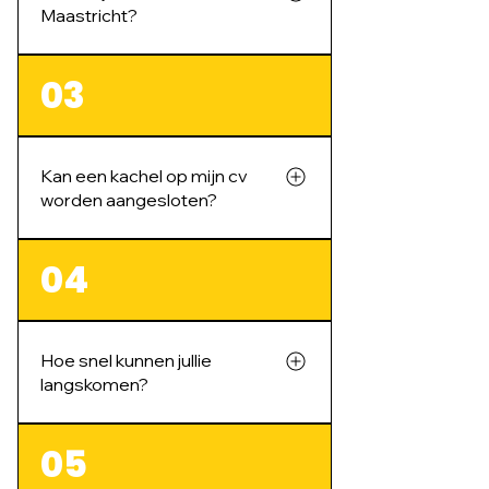
Maastricht?
Ja. We werken in Zuid-Limburg
03
en omgeving, bijvoorbeeld voor
rookkanaal installeren in Limburg.
Kan een kachel op mijn cv
worden aangesloten?
In veel gevallen wel. Bij de
04
opname bekijken we of jouw
situatie geschikt is voor een cv-
aansluiting.
Hoe snel kunnen jullie
langskomen?
Meestal komen we binnen een
05
week na je aanvraag langs om de