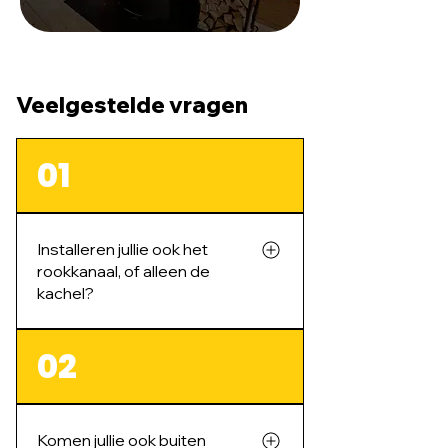
Veelgestelde vragen
01
Installeren jullie ook het
rookkanaal, of alleen de
kachel?
We doen beide. De kachel en het
02
rookkanaal horen bij elkaar, dus
we verzorgen de hele installatie
inclusief de afvoer.
Komen jullie ook buiten