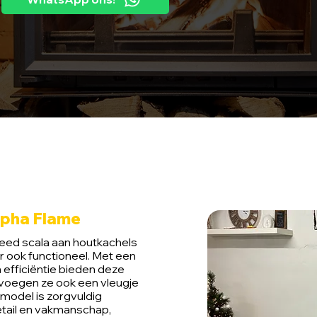
lpha Flame
reed scala aan houtkachels
aar ook functioneel. Met een
efficiëntie bieden deze
 voegen ze ook een vleugje
k model is zorgvuldig
tail en vakmanschap,