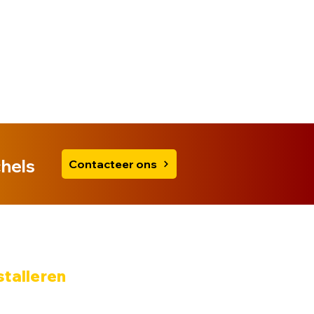
chels
Contacteer ons
nstalleren