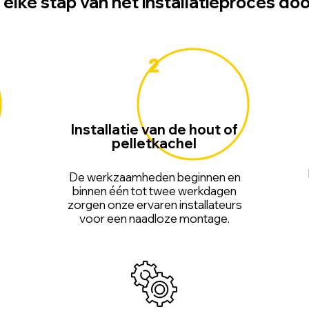
elke stap van het installatieproces d
2
Installatie van de hout of
pelletkachel
De werkzaamheden beginnen en
binnen één tot twee werkdagen
zorgen onze ervaren installateurs
voor een naadloze montage.