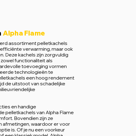
n
Alpha Flame
erd assortiment pelletkachels
r efficiënte verwarming, maar ook
n. Deze kachels zijn zorgvuldig
wel functionaliteit als
aardevolle toevoeging vormen
nceerde technologieën te
elletkachels een hoog rendement
ijd de uitstoot van schadelijke
ilieuvriendelijke
ties en handige
e pelletkachels van Alpha Flame
fort. Bovendien zijn ze
 en afmetingen, waardoor er voor
ptie is. Of je nu een voorkeur
f een klassiek model, Alpha