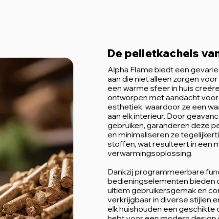
De pelletkachels va
Alpha Flame biedt een gevarie
aan die niet alleen zorgen voo
een warme sfeer in huis creëre
ontworpen met aandacht voor zo
esthetiek, waardoor ze een w
aan elk interieur. Door geava
gebruiken, garanderen deze p
en minimaliseren ze tegelijkert
stoffen, wat resulteert in een m
verwarmingsoplossing.
Dankzij programmeerbare func
bedieningselementen bieden d
ultiem gebruikersgemak en com
verkrijgbaar in diverse stijlen
elk huishouden een geschikte o
hebt voor een modern design o