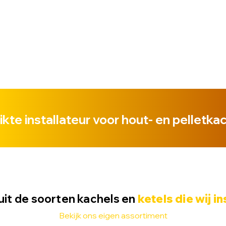
kte installateur voor hout- en pelletka
uit de soorten
kachels
en
ketels die wij i
Bekijk ons eigen assortiment