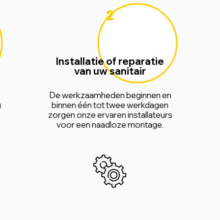
2
Installatie of reparatie
van uw sanitair
De werkzaamheden beginnen en
g
binnen één tot twee werkdagen
zorgen onze ervaren installateurs
voor een naadloze montage.