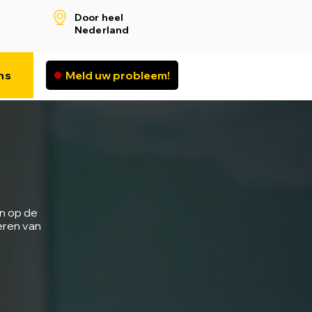
Door heel
Nederland
ns
Meld uw probleem!
!
n op de
eren van