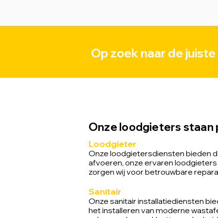
Op zoek naar de juiste
Onze loodgieters staan p
Loodgieter
Onze loodgietersdiensten bieden de
afvoeren, onze ervaren loodgieters 
zorgen wij voor betrouwbare reparat
Sa
nitair
Onze sanitair installatiediensten b
het installeren van moderne wastaf