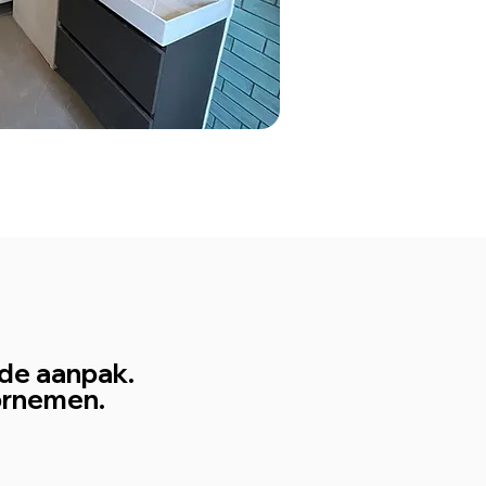
rde aanpak.
oornemen.