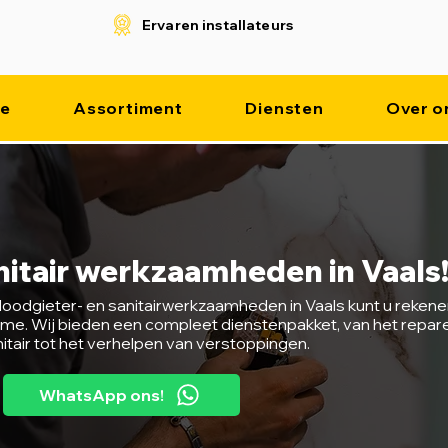
Ervaren installateurs
e
Assortiment
Diensten
Over o
nitair werkzaamheden in Vaals
oodgieter- en sanitairwerkzaamheden in Vaals kunt u rekene
lame. Wij bieden een compleet dienstenpakket, van het repar
nitair tot het verhelpen van verstoppingen.
WhatsApp ons!