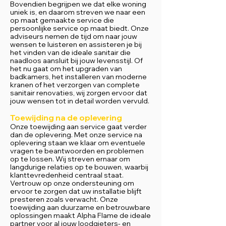
Bovendien begrijpen we dat elke woning
uniek is, en daarom streven we naar een
op maat gemaakte service die
persoonlijke service op maat biedt. Onze
adviseurs nemen de tijd om naar jouw
wensen te luisteren en assisteren je bij
het vinden van de ideale sanitair die
naadloos aansluit bij jouw levensstijl. Of
het nu gaat om het upgraden van
badkamers, het installeren van moderne
kranen of het verzorgen van complete
sanitair renovaties, wij zorgen ervoor dat
jouw wensen tot in detail worden vervuld.
Toewijding na de oplevering
Onze toewijding aan service gaat verder
dan de oplevering. Met onze service na
oplevering staan we klaar om eventuele
vragen te beantwoorden en problemen
op te lossen. Wij streven ernaar om
langdurige relaties op te bouwen, waarbij
klanttevredenheid centraal staat.
Vertrouw op onze ondersteuning om
ervoor te zorgen dat uw installatie blijft
presteren zoals verwacht. Onze
toewijding aan duurzame en betrouwbare
oplossingen maakt Alpha Flame de ideale
partner voor al jouw loodgieters- en