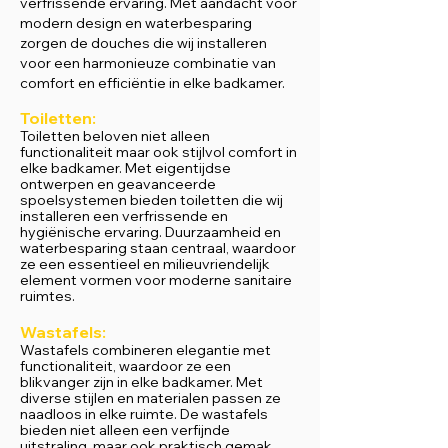
verfrissende ervaring. Met aandacht voor
modern design en waterbesparing
zorgen de douches die wij installeren
voor een harmonieuze combinatie van
comfort en efficiëntie in elke badkamer.
Toiletten:
Toiletten beloven niet alleen
functionaliteit maar ook stijlvol comfort in
elke badkamer. Met eigentijdse
ontwerpen en geavanceerde
spoelsystemen bieden toiletten die wij
installeren een verfrissende en
hygiënische ervaring. Duurzaamheid en
waterbesparing staan centraal, waardoor
ze een essentieel en milieuvriendelijk
element vormen voor moderne sanitaire
ruimtes.
Wastafels:
Wastafels combineren elegantie met
functionaliteit, waardoor ze een
blikvanger zijn in elke badkamer. Met
diverse stijlen en materialen passen ze
naadloos in elke ruimte. De wastafels
bieden niet alleen een verfijnde
uitstraling, maar ook praktisch gemak