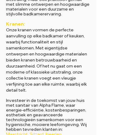
met slimme ontwerpen en hoogwaardige
materialen voor een duurzame en
stijlvolle badkamerervaring.
Kranen:
Onze kranen vormen de perfecte
aanvulling op elke badkamer of keuken,
waarbij functionaliteit en stijl
samenkomen. Met eigentijdse
ontwerpen en hoogwaardige materialen
bieden kranen betrouwbaarheid en
duurzaamheid. Of het nu gaat om een
moderne of klassieke uitstraling, onze
collectie kranen voegt een vleugje
verfijning toe aan elke ruimte, waarbij elk
detail telt.
Investeer in de toekomst van jouw huis
met sanitair van Alpha Flame, waar
energie-efficiëntie, kostenbesparingen,
esthetiek en geavanceerde
technologieën samenkomen voor een
hygienische, mooi
ere leefomgeving.
Wij
hebben tevreden klanten in:
Maast
richt
,
Sittard
,
Heerlen
,