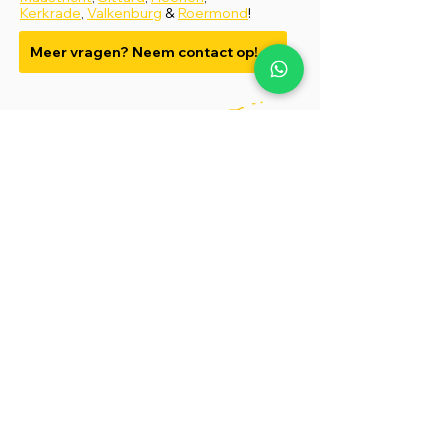
Kerkrade
,
Valkenburg
&
Roermond
!
Meer vragen? Neem contact op!