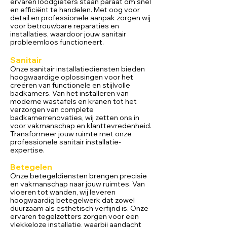
ervaren loodgieters staan paraat om snel
en efficiënt te handelen. Met oog voor
detail en professionele aanpak zorgen wij
voor betrouwbare reparaties en
installaties, waardoor jouw sanitair
probleemloos functioneert.
Sa
nitair
Onze sanitair installatiediensten bieden
hoogwaardige oplossingen voor het
creëren van functionele en stijlvolle
badkamers. Van het installeren van
moderne wastafels en kranen tot het
verzorgen van complete
badkamerrenovaties, wij zetten ons in
voor vakmanschap en klanttevrede
nheid.
Transformeer jouw ruimte met onze
professionele sanitair installatie-
expertise.
Betegelen
Onze betegeldiensten brengen precisie
en vakmanschap naar jouw ruimtes. Van
vloeren tot wanden, wij leveren
hoogwaardig betegelwerk dat zowel
duurzaam als esthetisch verfijnd is. Onze
ervaren tegelzetters zorgen voor een
vlekkeloze installatie, waarbij aandacht