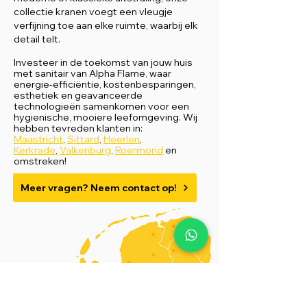
collectie kranen voegt een vleugje
verfijning toe aan elke ruimte, waarbij elk
detail telt.
Investeer in de toekomst van jouw huis
met sanitair van Alpha Flame, waar
energie-efficiëntie, kostenbesparingen,
esthetiek en geavanceerde
technologieën samenkomen voor een
hygienische, mooi
ere leefomgeving.
Wij
hebben tevreden klanten in:
Maast
richt
,
Sittard
,
Heerlen
,
Kerkrade
,
Valkenburg
,
Roermond
en
omstreken!
Meer vragen? Neem contact op!