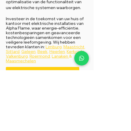
optimalisatie van de functionaliteit van
uw elektrische systemen waarborgen.
Investeer in de toekomst van uw huis of
kantoor met elektrische installaties van
Alpha Flame, waar energie-efficiëntie,
kostenbesparingen en geavanceerde
technologieën samenkomen voor een
veiligere leefomgeving.
Wij hebben
tevreden klanten in:
Limb
urg
,
Maastricht
,
Sittard
,
Geleen
,
Beek
,
Heerlen
,
Kerkrade
,
Valkenburg
,
Roermond
,
Lanaken
&
Maasmechelen
Meer vragen? Neem contact op!