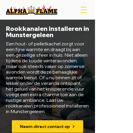
Rookkanalen installeren in
Munstergeleen
Een hout- of pelletkachel zorgt voor
een fijne warmte en draagt bij aan
een gezellige sfeer in huis. Niet alleen
tijdens de koude winteravonden,
maar ook steeds vaker op zomerse
avonden wordt deze behaaglijke
warmte benut. Of u nu binnen zit of
lekker onder de veranda ontspant,
het geluid van het knisperende vuur
voegt een extra charme toe aan de
rustige ambiance. Laat uw
rookkanalen professioneel installeren
in Munstergeleen.
Neem direct contact op