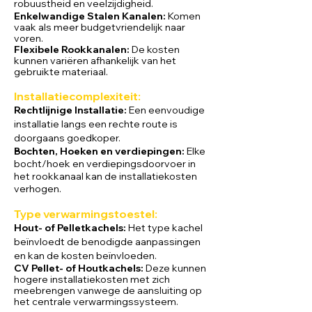
robuustheid en veelzijdigheid.
Enkelwandige Stalen Kan
alen:
Komen
vaak als meer budgetvriendelijk naar
voren.
Flexibele Rookkanalen:
De kosten
kunnen variëren afhankelijk van het
gebruikte materiaal.
Installatiecomplexit
eit:
Rechtlijnige Installatie:
Een eenvoudige
installatie langs een rechte route is
doorgaans goedkoper.
Bochten, Hoeken en verdiepingen:
Elke
bocht/hoek en verdiepingsdoorvoer in
het rookkanaal kan de installatiekosten
verhogen.
Type verwarmi
ngstoestel:
Hout- of Pelletkachels:
Het type kachel
beïnvloedt de benodigde aanpassingen
en kan de kosten beïnvloeden.
CV Pellet- of Houtkachels:
Deze kunnen
hogere installatiekosten met zich
meebrengen vanwege de aansluiting op
het centrale verwarmingssysteem.