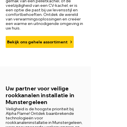
gemak van een pelletkachel, of de
veelzijdigheid van een CV-kachel, er is
een optie die past bij uw levensstijl en
comfortbehoeften. Ontdek de wereld
van verwarmingsoplossingen en creëer
een warme en uitnodigende omgeving in
uw huis.
Bekijk ons gehele assortiment
Uw partner voor veilige
rookkanalen installatie in
Munstergeleen
Veiligheid is de hoogste prioriteit bij
Alpha Flame! Ontdek baanbrekende
technologieën voor
rookkanaleninstallatie in Munstergeleen,