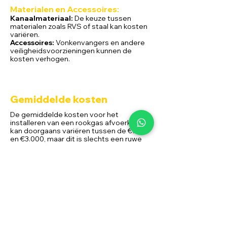
Materialen en Ac
cessoires:
Kanaalmateriaal:
De keuze tussen
materialen zoals RVS of staal kan kosten
variëren.
Accessoires:
Vonkenvangers en andere
veiligheidsvoorzieningen kunnen de
kosten verhogen.
Gemiddelde kosten
De gemiddelde kosten voor het
installeren van een rookgas afvoerkanaal
kan doorgaans variëren tussen de €750
en €3.000, maar dit is slechts een ruwe
schatting. Voor een nauwkeurige
prijsopgave is het raadzaam om een
offerte aan te vragen bij een
gekwalificeerde Alpha Flame installateur,
waarbij wij rekening kunnen houden met
specifieke details van uw situatie.
Door deze grondige gids te volgen, bent
u
verzekerd van niet alleen een veilige en
efficiënte werking van uw
rookkanaal maar
ook van een optimaal comfort in uw huis.