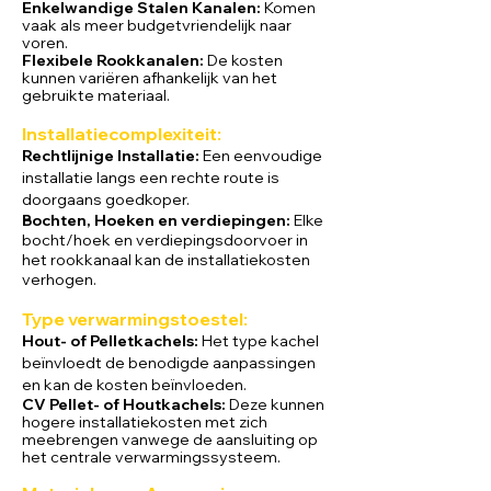
Enkelwandige Stalen Kan
alen:
Komen
vaak als meer budgetvriendelijk naar
voren.
Flexibele Rookkanalen:
De kosten
kunnen variëren afhankelijk van het
gebruikte materiaal.
Installatiecomplexit
eit:
Rechtlijnige Installatie:
Een eenvoudige
installatie langs een rechte route is
doorgaans goedkoper.
Bochten, Hoeken en verdiepingen:
Elke
bocht/hoek en verdiepingsdoorvoer in
het rookkanaal kan de installatiekosten
verhogen.
Type verwarmi
ngstoestel:
Hout- of Pelletkachels:
Het type kachel
beïnvloedt de benodigde aanpassingen
en kan de kosten beïnvloeden.
CV Pellet- of Houtkachels:
Deze kunnen
hogere installatiekosten met zich
meebrengen vanwege de aansluiting op
het centrale verwarmingssysteem.