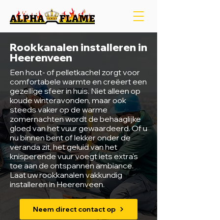
Rookkanalen installeren in
Heerenveen
Een hout- of pelletkachel zorgt voor
comfortabele warmte en creëert een
gezellige sfeer in huis. Niet alleen op
koude winteravonden, maar ook
steeds vaker op de warme
zomernachten wordt de behaaglijke
gloed van het vuur gewaardeerd. Of u
nu binnen bent of lekker onder de
veranda zit, het geluid van het
knisperende vuur voegt iets extra's
toe aan de ontspannen ambiance.
Laat uw rookkanalen vakkundig
installeren in Heerenveen.
Neem direct contact op