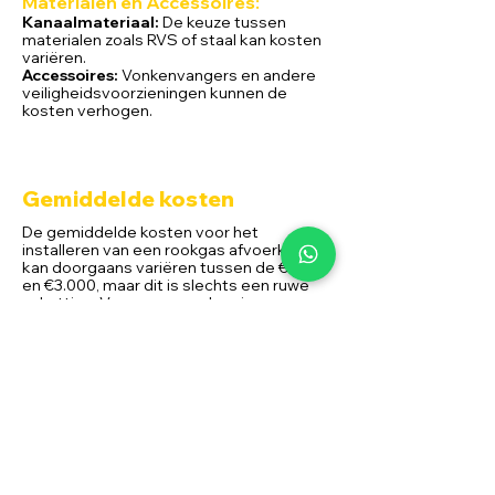
Materialen en Ac
cessoires:
Kanaalmateriaal:
De keuze tussen
materialen zoals RVS of staal kan kosten
variëren.
Accessoires:
Vonkenvangers en andere
veiligheidsvoorzieningen kunnen de
kosten verhogen.
Gemiddelde kosten
De gemiddelde kosten voor het
installeren van een rookgas afvoerkanaal
kan doorgaans variëren tussen de €750
en €3.000, maar dit is slechts een ruwe
schatting. Voor een nauwkeurige
prijsopgave is het raadzaam om een
offerte aan te vragen bij een
gekwalificeerde Alpha Flame installateur,
waarbij wij rekening kunnen houden met
specifieke details van uw situatie.
Door deze grondige gids te volgen, bent
u
verzekerd van niet alleen een veilige en
efficiënte werking van uw
rookkanaal maar
ook van een optimaal comfort in uw huis.
Ontdek de wereld van rookkanalen en geniet