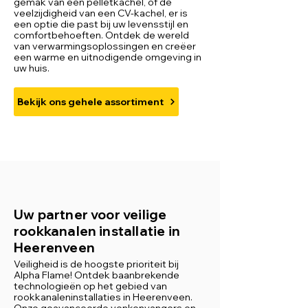
gemak van een pelletkachel, of de
veelzijdigheid van een CV-kachel, er is
een optie die past bij uw levensstijl en
comfortbehoeften. Ontdek de wereld
van verwarmingsoplossingen en creëer
een warme en uitnodigende omgeving in
uw huis.
Bekijk ons gehele assortiment
Uw partner voor veilige
rookkanalen installatie in
Heerenveen
Veiligheid is de hoogste prioriteit bij
Alpha Flame! Ontdek baanbrekende
technologieën op het gebied van
rookkanaleninstallaties in Heerenveen.