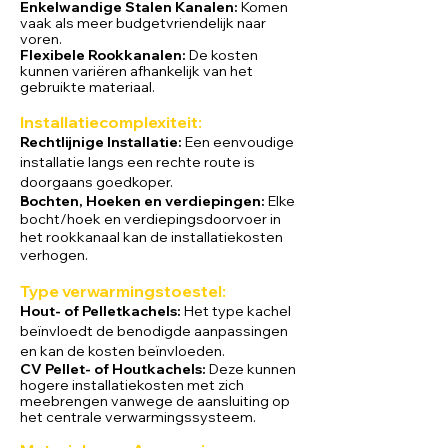
Enkelwandige Stalen Kan
alen:
Komen
vaak als meer budgetvriendelijk naar
voren.
Flexibele Rookkanalen:
De kosten
kunnen variëren afhankelijk van het
gebruikte materiaal.
Installatiecomplexit
eit:
Rechtlijnige Installatie:
Een eenvoudige
installatie langs een rechte route is
doorgaans goedkoper.
Bochten, Hoeken en verdiepingen:
Elke
bocht/hoek en verdiepingsdoorvoer in
het rookkanaal kan de installatiekosten
verhogen.
Type verwarmi
ngstoestel:
Hout- of Pelletkachels:
Het type kachel
beïnvloedt de benodigde aanpassingen
en kan de kosten beïnvloeden.
CV Pellet- of Houtkachels:
Deze kunnen
hogere installatiekosten met zich
meebrengen vanwege de aansluiting op
het centrale verwarmingssysteem.