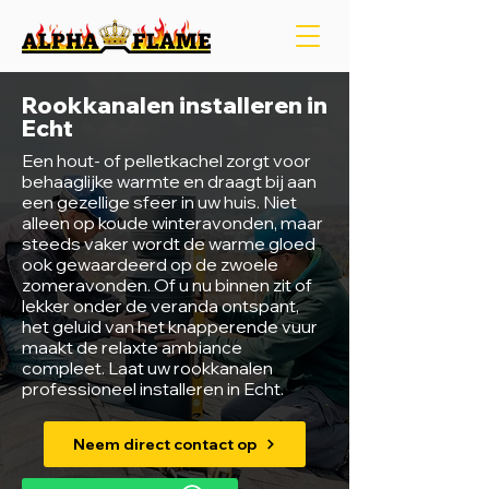
Rookkanalen installeren in
Echt
Een hout- of pelletkachel zorgt voor
behaaglijke warmte en draagt bij aan
een gezellige sfeer in uw huis. Niet
alleen op koude winteravonden, maar
steeds vaker wordt de warme gloed
ook gewaardeerd op de zwoele
zomeravonden. Of u nu binnen zit of
lekker onder de veranda ontspant,
het geluid van het knapperende vuur
maakt de relaxte ambiance
compleet. Laat uw rookkanalen
professioneel installeren in Echt.
Neem direct contact op