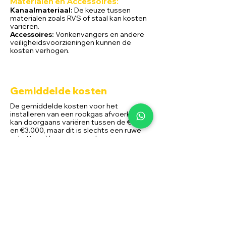
Materialen en Ac
cessoires:
Kanaalmateriaal:
De keuze tussen
materialen zoals RVS of staal kan kosten
variëren.
Accessoires:
Vonkenvangers en andere
veiligheidsvoorzieningen kunnen de
kosten verhogen.
Gemiddelde kosten
De gemiddelde kosten voor het
installeren van een rookgas afvoerkanaal
kan doorgaans variëren tussen de €750
en €3.000, maar dit is slechts een ruwe
schatting. Voor een nauwkeurige
prijsopgave is het raadzaam om een
offerte aan te vragen bij een
gekwalificeerde Alpha Flame installateur,
waarbij wij rekening kunnen houden met
specifieke details van uw situatie.
Door deze grondige gids te volgen, bent
u
verzekerd van niet alleen een veilige en
efficiënte werking van uw
rookkanaal maar
ook van een optimaal comfort in uw huis.
Ontdek de wereld van rookkanalen en geniet