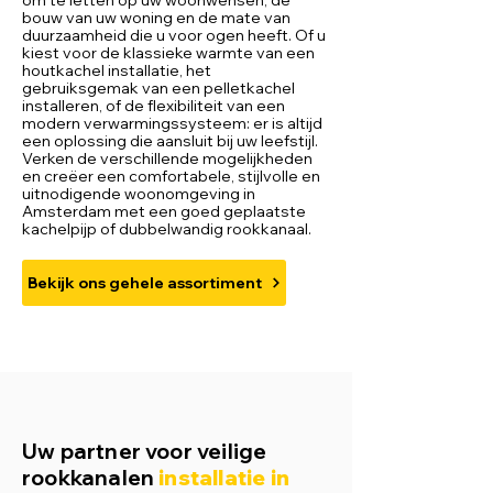
om te letten op uw woonwensen, de
bouw van uw woning en de mate van
duurzaamheid die u voor ogen heeft. Of u
kiest voor de klassieke warmte van een
houtkachel installatie, het
gebruiksgemak van een pelletkachel
installeren, of de flexibiliteit van een
modern verwarmingssysteem: er is altijd
een oplossing die aansluit bij uw leefstijl.
Verken de verschillende mogelijkheden
en creëer een comfortabele, stijlvolle en
uitnodigende woonomgeving in
Amsterdam met een goed geplaatste
kachelpijp of dubbelwandig rookkanaal.
Bekijk ons gehele assortiment
Uw partner voor veilige
rookkanalen
installatie in