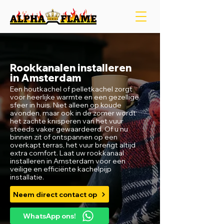
Rookkanalen installeren
in Amsterdam
Een houtkachel of pelletkachel zorgt
voor heerlijke warmte en een gezellige
sfeer in huis. Niet alleen op koude
avonden, maar ook in de zomer wordt
het zachte knisperen van het vuur
steeds vaker gewaardeerd. Of u nu
binnen zit of ontspannen op een
overkapt terras, het vuur brengt altijd
extra comfort. Laat uw rookkanaal
installeren in Amsterdam voor een
veilige en efficiënte kachelpijp
installatie.
Neem direct contact op
WhatsApp ons!