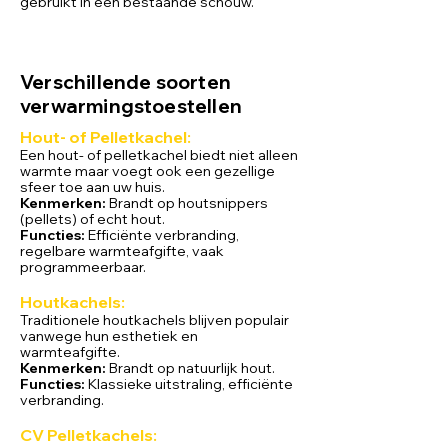
gebruikt in een bestaande schouw.
Verschillende soorten
verwarmingstoestellen
Hout- of Pelletkachel:
Een hout
- of pelletkachel biedt niet alleen
warmte maar voegt
ook een gezellige
sfeer toe aan uw huis.
Kenmerken:
Brandt op houtsnippers
(pellets) of echt hout.
Functies:
Efficiënte verbranding,
regelbare warmteafgifte, vaak
programmeerbaar.
Houtkachels:
Traditionele houtkachels blijven populair
vanwege hun esthetiek en
warmteafgifte.
Kenmerken:
Brandt op natuurlijk hout.
Functies:
Klassieke uitstraling, efficiënte
verbranding.
CV Pelletkachels: