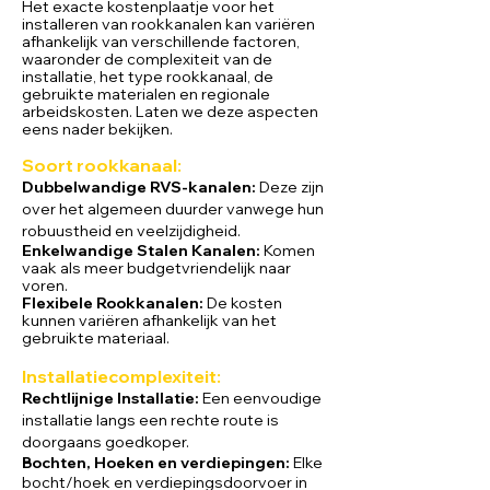
Het exacte kostenplaatje voor het
installeren van rookkanalen kan variëren
afhankelijk van verschillende factoren,
waaronder de complexiteit van de
installatie, het type rookkanaal, de
gebruikte materialen en regionale
arbeidskosten. Laten we deze aspecten
eens nader bekijken.
Soort rookkanaal
:
Dubbelwandige RVS-kanalen:
Deze zijn
over het algemeen duurder vanwege hun
robuustheid en veelzijdigheid.
Enkelwandige Stalen Kan
alen:
Komen
vaak als meer budgetvriendelijk naar
voren.
Flexibele Rookkanalen:
De kosten
kunnen variëren afhankelijk van het
gebruikte materiaal.
Installatiecomplexit
eit:
Rechtlijnige Installatie:
Een eenvoudige
installatie langs een rechte route is
doorgaans goedkoper.
Bochten, Hoeken en verdiepingen:
Elke
bocht/hoek en verdiepingsdoorvoer in