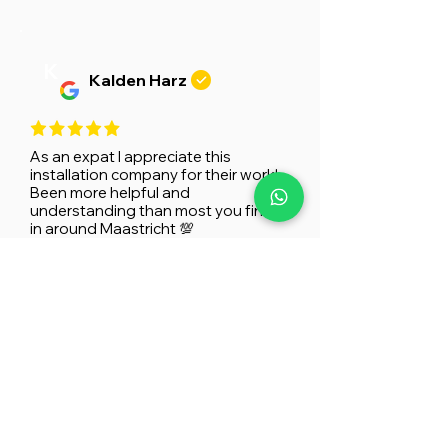
K
Kalden Harz
As an expat I appreciate this
installation company for their work!
Been more helpful and
understanding than most you find
in around Maastricht 💯
M
Maartje
Roest
Onze inloopdouche laten
bekleden met wandpanelen. Zeer