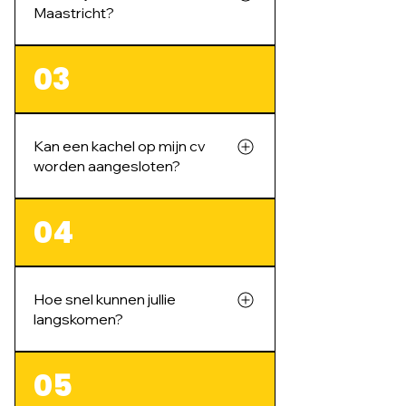
Maastricht?
Ja. We werken in Zuid-Limburg
03
en omgeving, bijvoorbeeld voor
rookkanaal installeren in Limburg.
Kan een kachel op mijn cv
worden aangesloten?
In veel gevallen wel. Bij de
04
opname bekijken we of jouw
situatie geschikt is voor een cv-
aansluiting.
Hoe snel kunnen jullie
langskomen?
Meestal komen we binnen een
05
week na je aanvraag langs om de