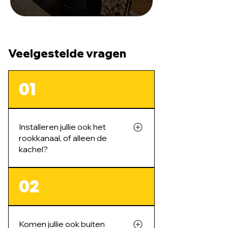
Veelgestelde vragen
01
Installeren jullie ook het
rookkanaal, of alleen de
kachel?
We doen beide. De kachel en het
02
rookkanaal horen bij elkaar, dus
we verzorgen de hele installatie
inclusief de afvoer.
Komen jullie ook buiten