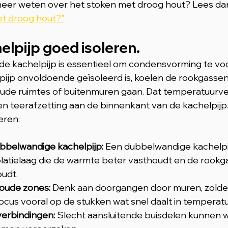
meer weten over het stoken met droog hout? Lees dan
t droog hout?"
elpijp goed isoleren.
de kachelpijp is essentieel om condensvorming te vo
jp onvoldoende geïsoleerd is, koelen de rookgassen 
ude ruimtes of buitenmuren gaan. Dat temperatuurver
n teerafzetting aan de binnenkant van de kachelpijp.
eren:
bbelwandige kachelpijp: 
Een dubbelwandige kachelpi
latielaag die de warmte beter vasthoudt en de rookg
udt.
koude zones: 
Denk aan doorgangen door muren, zolder
cus vooral op de stukken wat snel daalt in temperatu
erbindingen: 
Slecht aansluitende buisdelen kunnen w