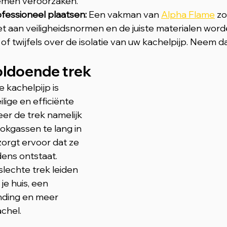
emen veroorzaken.
ofessioneel plaatsen: 
Een vakman van 
Alpha Flame
 zo
 aan veiligheidsnormen en de juiste materialen worde
of twijfels over de isolatie van uw kachelpijp. Neem d
oldoende trek
 kachelpijp is 
lige en efficiënte 
r de trek namelijk 
ookgassen te lang in 
zorgt ervoor dat ze 
ens ontstaat. 
lechte trek leiden 
je huis, een 
nding en meer 
achel.