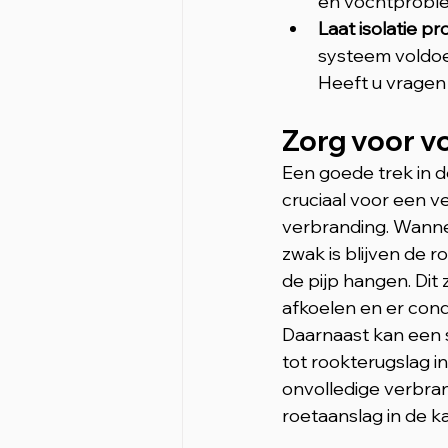
en vochtprobl
Laat isolatie pr
systeem voldoet
Heeft u vragen 
Zorg voor v
Een goede trek in de
cruciaal voor een vei
verbranding. Wannee
zwak is blijven de r
de pijp hangen. Dit 
afkoelen en er cond
Daarnaast kan een s
tot rookterugslag in 
onvolledige verbra
roetaanslag in de k