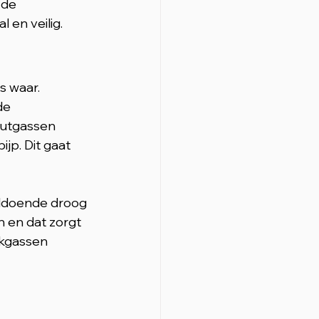
 de 
 en veilig.
s waar. 
de 
utgassen 
jp. Dit gaat 
oldoende droog 
 en dat zorgt 
okgassen 