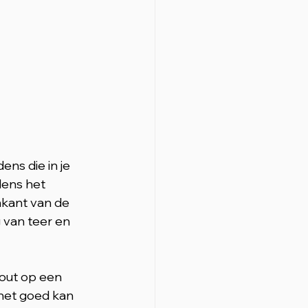
ns die in je 
dens het 
kant van de 
 van teer en 
hout op een 
 het goed kan 