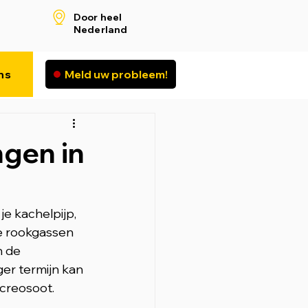
Door heel
Nederland
ns
Meld uw probleem!
gen in
 kachelpijp, 
e rookgassen 
n de 
ger termijn kan 
 creosoot.