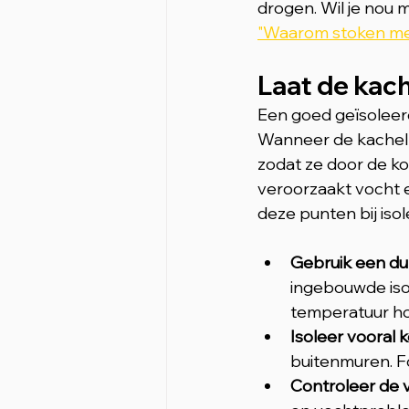
drogen. Wil je nou 
"Waarom stoken me
Laat de kach
Een goed geïsoleer
Wanneer de kachelpi
zodat ze door de ko
veroorzaakt vocht e
deze punten bij isol
Gebruik een du
ingebouwde iso
temperatuur ho
Isoleer vooral 
buitenmuren. Fo
Controleer de v