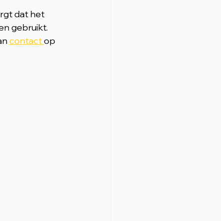
rgt dat het 
n gebruikt. 
an 
contact 
op