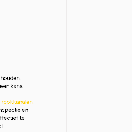
 houden. 
geen kans.
n
 rookkanalen.
nspectie en 
fectief te 
l 