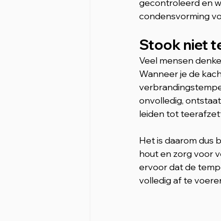
gecontroleerd en wa
condensvorming vol
Stook niet t
Veel mensen denken 
Wanneer je de kache
verbrandingstemper
onvolledig, ontstaa
leiden tot teerafz
Het is daarom dus b
hout en zorg voor v
ervoor dat de tempe
volledig af te voere