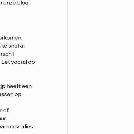
 onze blog: 
orkomen. 
te snel af 
schil 
 Let vooral op 
jp heeft een 
assen op 
 of 
ur.
armteverlies 