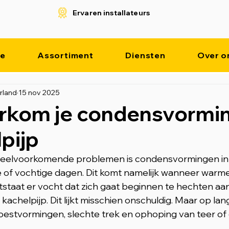
Ervaren installateurs
e
Assortiment
Diensten
Over o
rland
15 nov 2025
rkom je condensvormin
lpijp
eelvoorkomende problemen is condensvormingen in je
e of vochtige dagen. Dit komt namelijk wanneer warm
ntstaat er vocht dat zich gaat beginnen te hechten aa
achelpijp. Dit lijkt misschien onschuldig. Maar op lan
 roestvormingen, slechte trek en ophoping van teer of