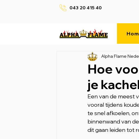
043 20 415 40
Hom
Alpha Flame Nede
Hoe voo
je kache
Een van de meest v
vooral tijdens koud
te snel afkoelen, o
binnenwand van de k
dit gaan leiden tot