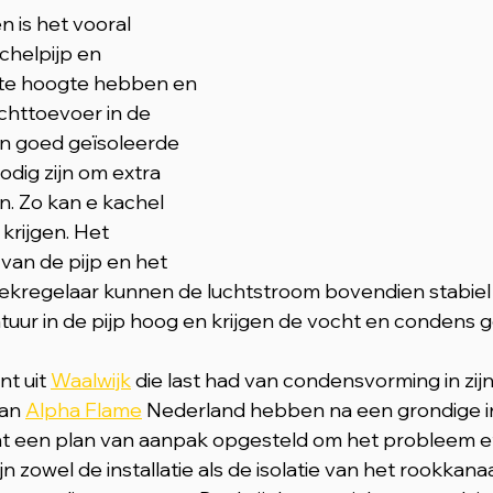
 is het vooral 
chelpijp en 
ste hoogte hebben en 
chttoevoer in de 
 In goed geïsoleerde 
dig zijn om extra 
en. Zo kan e kachel 
krijgen. Het 
van de pijp en het 
rekregelaar kunnen de luchtstroom bovendien stabiel
atuur in de pijp hoog en krijgen de vocht en condens 
t uit 
Waalwijk
 die last had van condensvorming in zij
an 
Alpha Flame
 Nederland hebben na een grondige i
nt een plan van aanpak opgesteld om het probleem ef
jn zowel de installatie als de isolatie van het rookkanaa