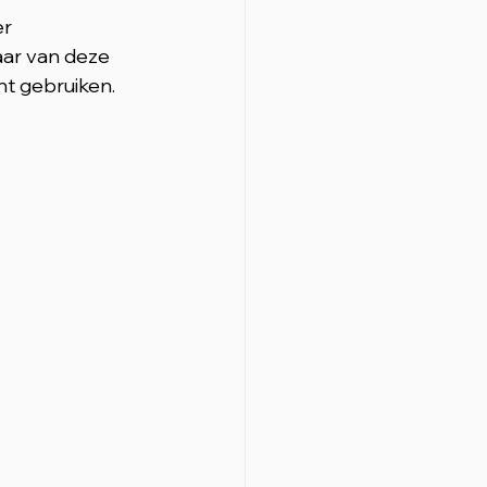
r 
aar van deze 
unt gebruiken.